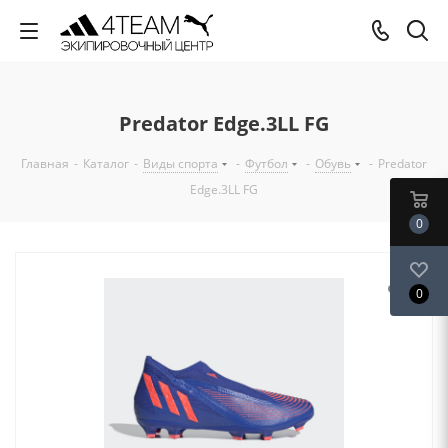
Predator Edge.3LL FG
Главная
-
Каталог
-
Виды спорта
-
Футбол
-
Обувь
-
Predator
Edge.3LL FG
0
0