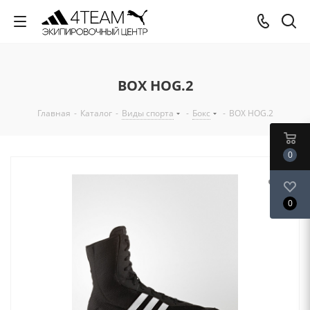
BOX HOG.2
Главная
-
Каталог
-
Виды спорта
-
Бокс
-
BOX HOG.2
0
0