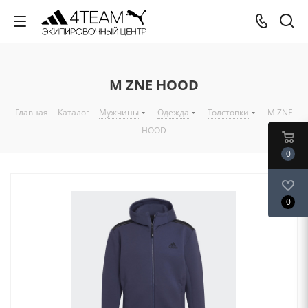
M ZNE HOOD
Главная
-
Каталог
-
Мужчины
-
Одежда
-
Толстовки
-
M ZNE
HOOD
0
0