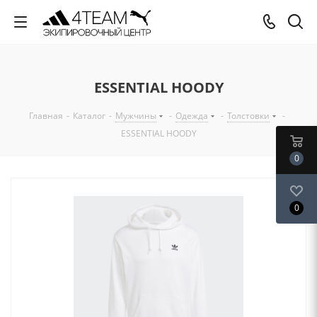
ESSENTIAL HOODY
Главная
-
Каталог
-
Мужчины
-
Одежда
-
Толстовки
-
ESSENTIAL HOODY
0
0