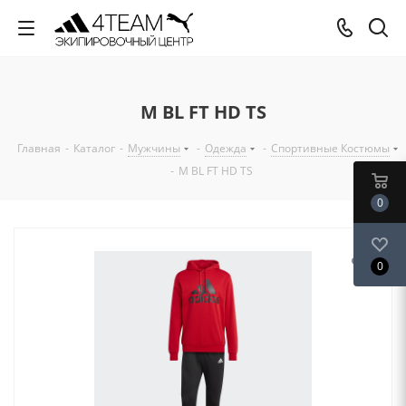
M BL FT HD TS
Главная
-
Каталог
-
Мужчины
-
Одежда
-
Спортивные Костюмы
-
M BL FT HD TS
0
0