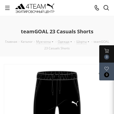
teamGOAL 23 Casuals Shorts
Главная
-
Каталог
-
Мужчины
-
Одежда
-
Шорты
-
teamGOAL
23 Casuals Shorts
0
0