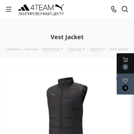
Vest Jacket
Главная
-
Каталог
-
Мужчины
-
Одежда
-
Куртки
-
Vest Jacket
0
0