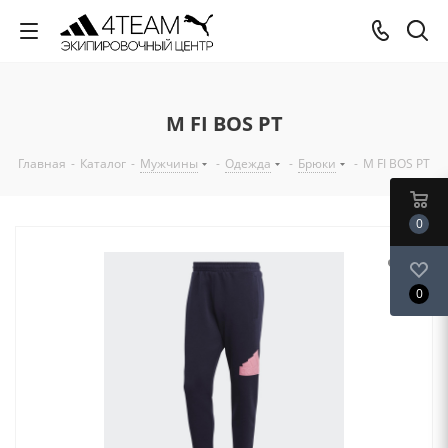
M FI BOS PT
Главная
-
Каталог
-
Мужчины
-
Одежда
-
Брюки
-
M FI BOS PT
0
0