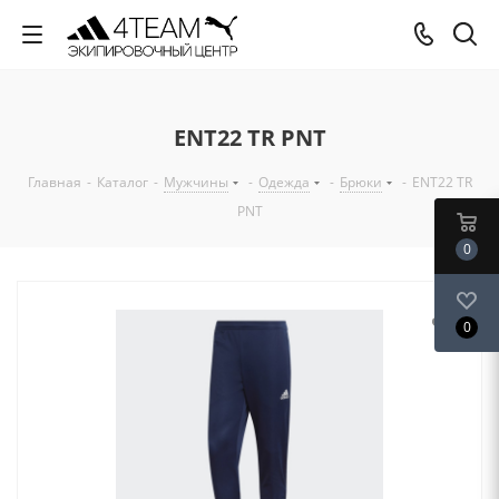
ENT22 TR PNT
Главная
-
Каталог
-
Мужчины
-
Одежда
-
Брюки
-
ENT22 TR
PNT
0
0