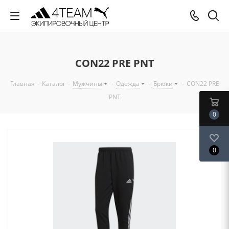
CON22 PRE PNT
Главная
-
Каталог
-
Мужчины
-
Одежда
-
Брюки
-
CON22 PRE
PNT
0
0