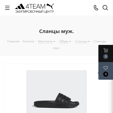
Сланцы муж.
Главная
-
Каталог
-
Мужчины
-
Обувь
-
Сланцы
-
Сланцы
муж.
0
0