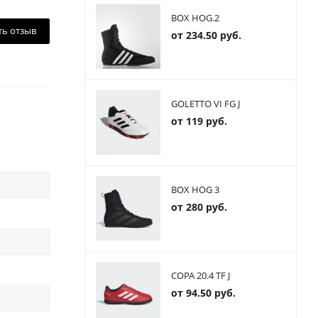
BOX HOG.2
ть отзыв
от
234.50 руб.
GOLETTO VI FG J
от
119 руб.
BOX HOG 3
от
280 руб.
COPA 20.4 TF J
от
94.50 руб.