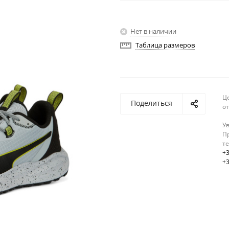
Нет в наличии
Таблица размеров
Ц
Поделиться
о
У
Пр
т
+3
+3