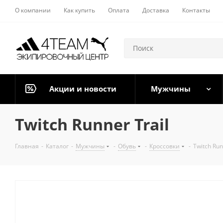
О компании
Как купить
Оплата
Доставка
Контакты
Акции и новости
Мужчины
Twitch Runner Trail
Главная
-
Каталог
-
Мужчины
-
Обувь
-
Кроссовки
-
Twitch Run