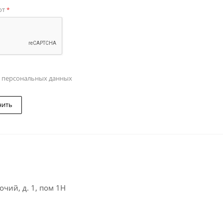
от
*
у персональных данных
нить
чий, д. 1, пом 1Н