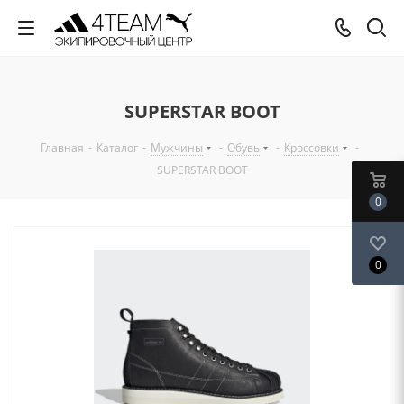
SUPERSTAR BOOT
Главная
-
Каталог
-
Мужчины
-
Обувь
-
Кроссовки
-
SUPERSTAR BOOT
0
0