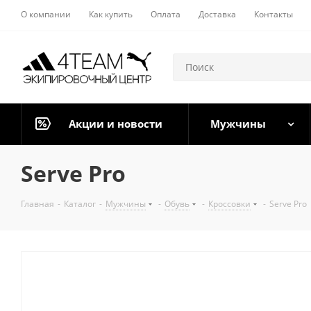
О компании
Как купить
Оплата
Доставка
Контакты
Акции и новости
Мужчины
Serve Pro
Главная
-
Каталог
-
Мужчины
-
Обувь
-
Кроссовки
-
Serve Pro