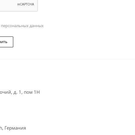
у персональных данных
нить
чий, д. 1, пом 1Н
ch, Германия