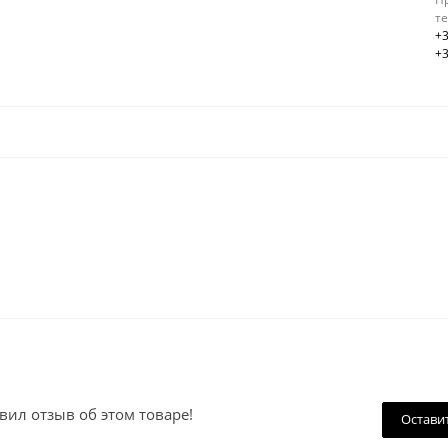
т
+3
+3
вил отзыв об этом товаре!
Остави