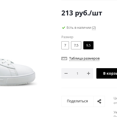
213
руб.
/шт
Есть в наличии
(2)
Размер
7
7,5
9,5
Таблица размеров
В корз
Ц
Поделиться
о
У
Пр