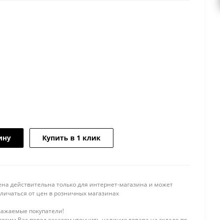
ину
Купить в 1 клик
ена действительна только для интернет-магазина и может
тличаться от цен в розничных магазинах
важаемые покупатели!
осим Вас перед заказом уточнить наличие товара на складе по