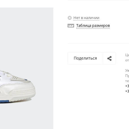
Нет в наличии
Таблица размеров
Ц
Поделиться
о
У
Пр
т
+3
+3