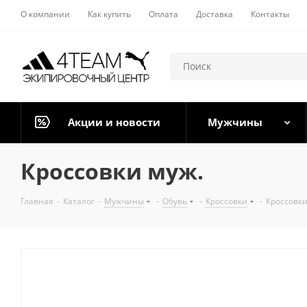
О компании
Как купить
Оплата
Доставка
Контакты
Акции и новости
Мужчины
Кроссовки муж.
Главная
-
Каталог
-
Мужчины
-
Обувь
-
Кроссовки
-
Кроссовки