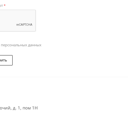
от
*
у персональных данных
нить
чий, д. 1, пом 1Н