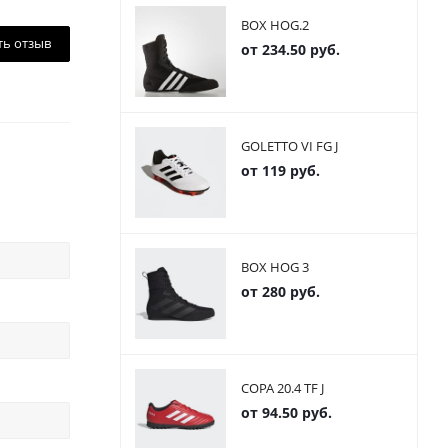
BOX HOG.2
ть отзыв
от
234.50 руб.
GOLETTO VI FG J
от
119 руб.
BOX HOG 3
от
280 руб.
COPA 20.4 TF J
от
94.50 руб.