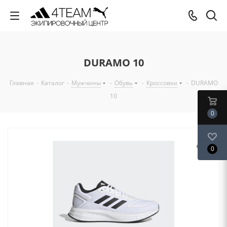
DURAMO 10
Главная
-
Каталог
-
Мужчины
-
Обувь
-
Кроссовки
-
DURAMO
10
0
0