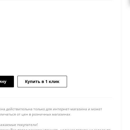
ину
Купить в 1 клик
ена действительна только для интернет-магазина и может
тличаться от цен в розничных магазинах
важаемые покупатели!
осим Вас перед заказом уточнить наличие товара на складе по