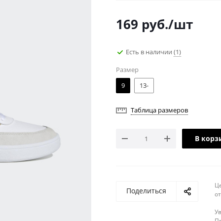
169
руб.
/шт
Есть в наличии
(1)
Размер
9
13-
Таблица размеров
В корз
Ц
Поделиться
о
У
Пр