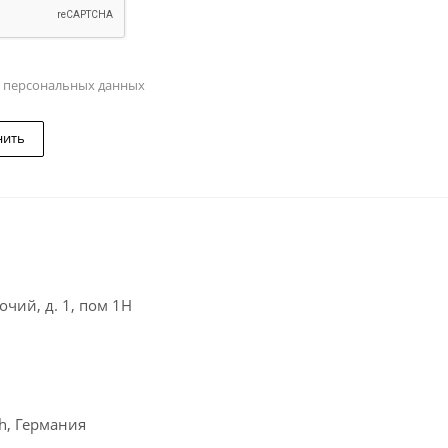
у персональных данных
нить
чий, д. 1, пом 1Н
ch, Германия