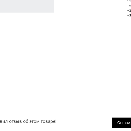
т
+3
+3
вил отзыв об этом товаре!
Остави