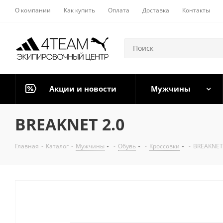
О компании
Как купить
Оплата
Доставка
Контакты
Акции и новости
Мужчины
BREAKNET 2.0
Главная
-
Каталог
-
Мужчины
-
Обувь
-
Кроссовки
-
BREAKNET 