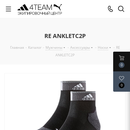
RE ANKLETC2P
Главная
-
Каталог
-
Мужчины
-
Аксессуары
-
Носки
-
RE
ANKLETC2P
0
0