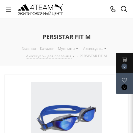
PERSISTAR FIT M
Главная
-
Каталог
-
Мужчины
-
Аксессуары
-
Акксесуары для плавания
-
PERSISTAR FIT M
0
0