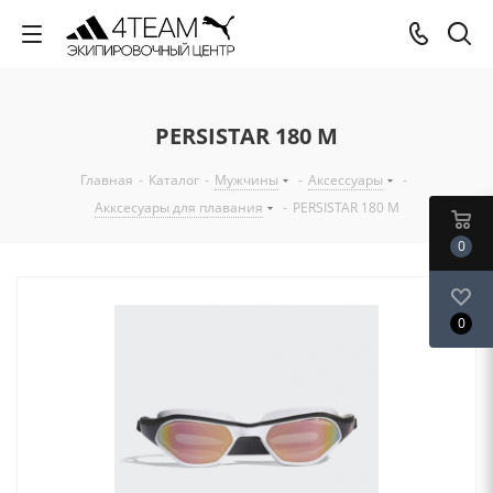
PERSISTAR 180 M
Главная
-
Каталог
-
Мужчины
-
Аксессуары
-
Акксесуары для плавания
-
PERSISTAR 180 M
0
0