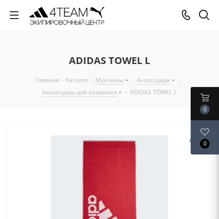
ADIDAS TOWEL L
Главная
-
Каталог
-
Мужчины
-
Аксессуары
-
Акксесуары для плавания
-
ADIDAS TOWEL L
0
0