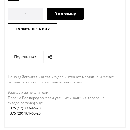
В корзину
Купить в 1 клик
Поделиться
Цена действительна только для интернет-магазина и может
отличаться от цен в розничных магазинах
Уважаемые покупатели!
Просим Вас перед заказом уточнить наличие товара на
складе по телефону:
+375 (17) 377-44-20
+375 (29) 161-00-26