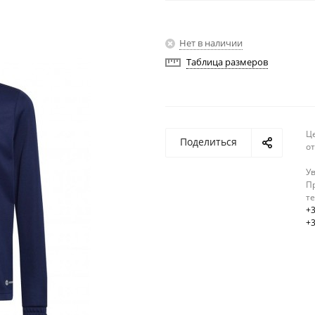
Нет в наличии
Таблица размеров
Ц
Поделиться
о
У
Пр
т
+3
+3