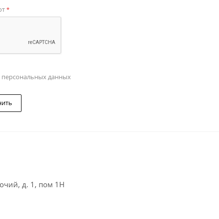
от
*
у персональных данных
нить
чий, д. 1, пом 1Н