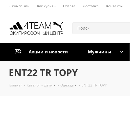
О компании
Как купить
Оплата
Доставка
Контакты
Акции и новости
Мужчины
ENT22 TR TOPY
Главная
-
Каталог
-
Дети
-
Одежда
-
ENT22 TR TOPY