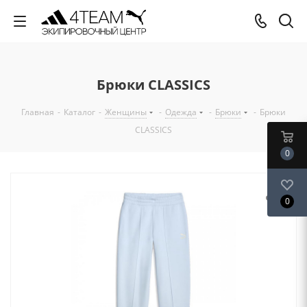
Брюки CLASSICS
Главная
-
Каталог
-
Женщины
-
Одежда
-
Брюки
-
Брюки
CLASSICS
0
0