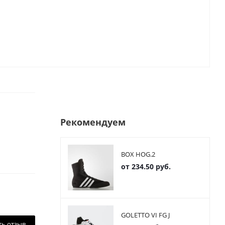
Рекомендуем
BOX HOG.2
от
234.50 руб.
GOLETTO VI FG J
ть отзыв