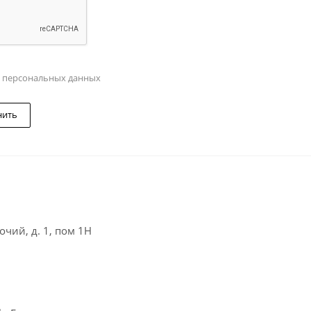
у персональных данных
нить
чий, д. 1, пом 1Н