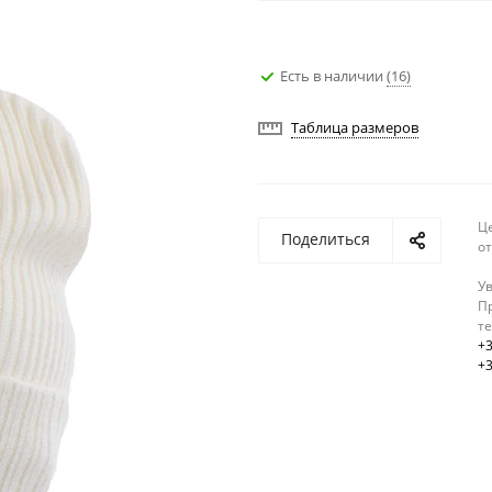
Есть в наличии
(16)
Таблица размеров
Ц
Поделиться
о
У
Пр
т
+3
+3