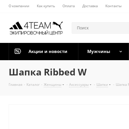
О компании
Как купить
Оплата
Доставка
Контакты
Акции и новости
Мужчины
Шапка Ribbed W
Главная
-
Каталог
-
Женщины
-
Аксессуары
-
Шапки
-
Шапка 