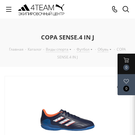
COPA SENSE.4 IN J
Главная
-
Каталог
-
Виды спорта
-
Футбол
-
Обувь
-
COPA
SENSE.4 IN J
0
0