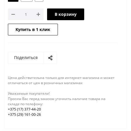
В корзину
Купить в 1 клик
Поделиться
Цена действительна только для интернет-магазина и может
отличаться от цен в розничных магазинах
Уважаемые покупатели!
Просим Вас перед заказом уточнить наличие товара на
складе по телефону:
+375 (17) 377-44-20
+375 (29) 161-00-26