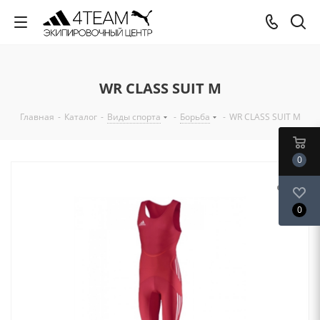
WR CLASS SUIT M
Главная
-
Каталог
-
Виды спорта
-
Борьба
-
WR CLASS SUIT M
0
0