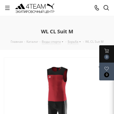
WL CL Suit M
Главная
-
Каталог
-
Виды спорта
-
Борьба
-
WL CL Suit M
0
0