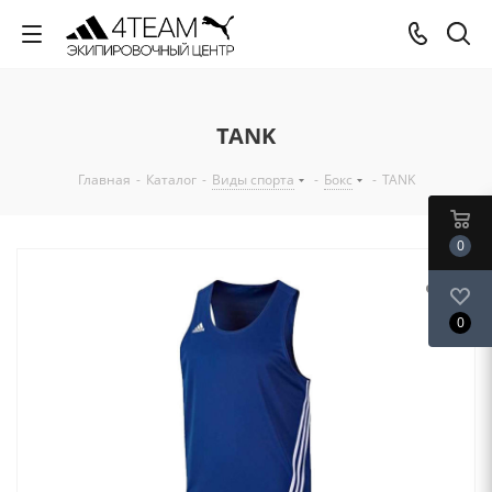
TANK
Главная
-
Каталог
-
Виды спорта
-
Бокс
-
TANK
0
0