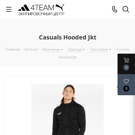
Casuals Hooded Jkt
Главная
-
Каталог
-
Мужчины
-
Одежда
-
Толстовки
-
Casuals
Hooded Jkt
0
0