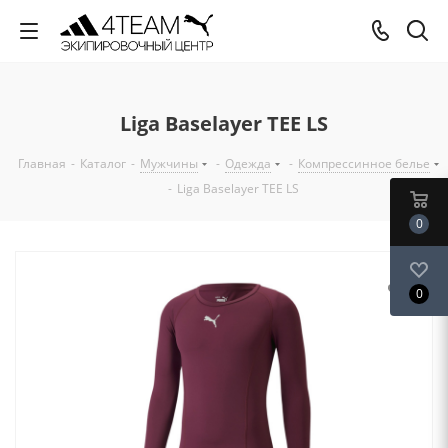
Liga Baselayer TEE LS
Главная
-
Каталог
-
Мужчины
-
Одежда
-
Компрессинное белье
-
Liga Baselayer TEE LS
0
0