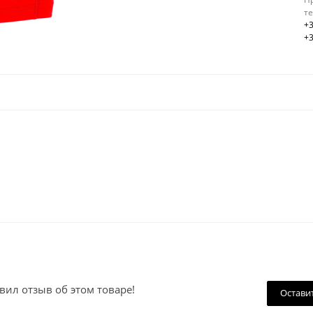
т
+3
+3
вил отзыв об этом товаре!
Остави