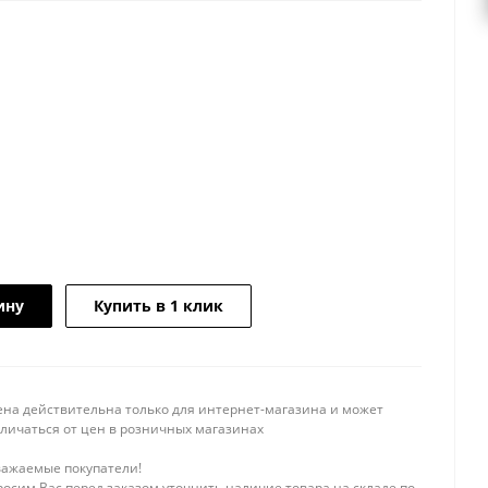
ину
Купить в 1 клик
ена действительна только для интернет-магазина и может
тличаться от цен в розничных магазинах
важаемые покупатели!
осим Вас перед заказом уточнить наличие товара на складе по