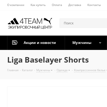
О компании
Как купить
Оплата
Доставка
Контакты
Акции и новости
Мужчины
Liga Baselayer Shorts
Главная
-
Каталог
-
Мужчины
-
Одежда
-
Компрессинное белье