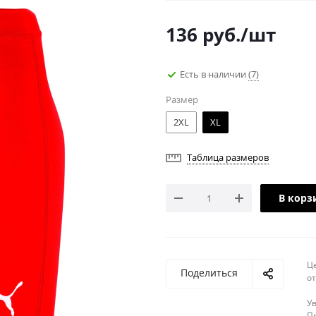
136
руб.
/шт
Есть в наличии
(7)
Размер
2XL
XL
Таблица размеров
В корз
Ц
Поделиться
о
У
Пр