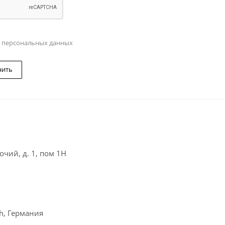
у персональных данных
нить
чий, д. 1, пом 1Н
ch, Германия