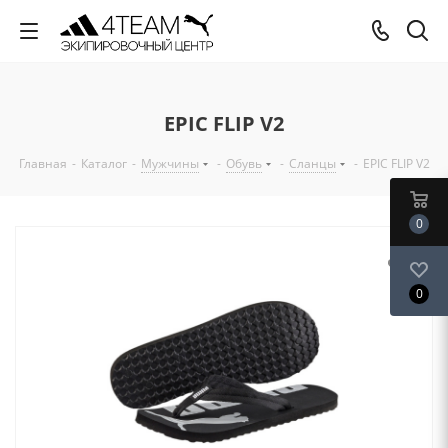
EPIC FLIP V2
Главная
-
Каталог
-
Мужчины
-
Обувь
-
Сланцы
-
EPIC FLIP V2
0
0