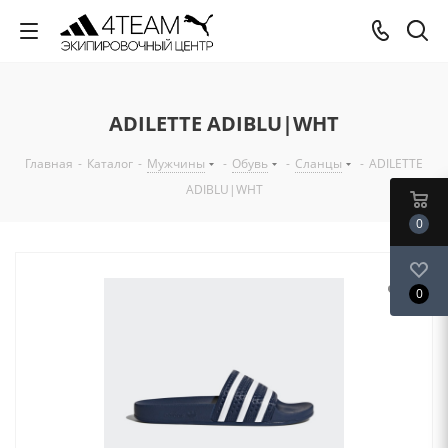
ADILETTE ADIBLU|WHT
Главная
-
Каталог
-
Мужчины
-
Обувь
-
Сланцы
-
ADILETTE
ADIBLU|WHT
0
0