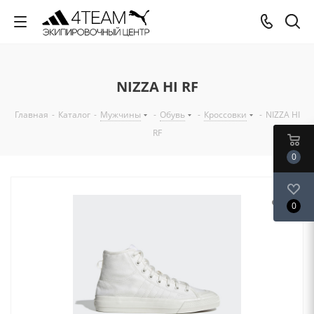
NIZZA HI RF
Главная
-
Каталог
-
Мужчины
-
Обувь
-
Кроссовки
-
NIZZA HI
RF
0
0