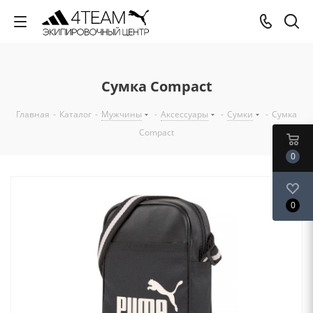
Сумка Compact
Главная
-
Каталог
-
Мужчины
-
Аксессуары
-
Сумки
-
Сумка
Compact
0
0