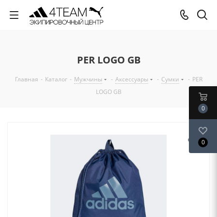
PER LOGO GB
Главная
-
Каталог
-
Мужчины
-
Аксессуары
-
Сумки
-
PER
LOGO GB
0
0