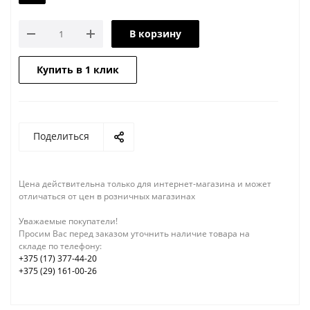
В корзину
Купить в 1 клик
Поделиться
Цена действительна только для интернет-магазина и может
отличаться от цен в розничных магазинах
Уважаемые покупатели!
Просим Вас перед заказом уточнить наличие товара на
складе по телефону:
+375 (17) 377-44-20
+375 (29) 161-00-26