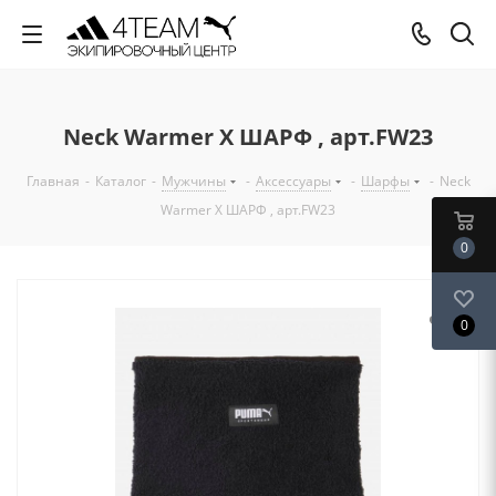
Neck Warmer X ШАРФ , арт.FW23
Главная
-
Каталог
-
Мужчины
-
Аксессуары
-
Шарфы
-
Neck
Warmer X ШАРФ , арт.FW23
0
0