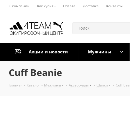
О компании
Как купить
Оплата
Доставка
Контакты
Акции и новости
Мужчины
Cuff Beanie
Главная
-
Каталог
-
Мужчины
-
Аксессуары
-
Шапки
-
Cuff Bea