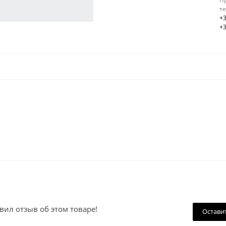
т
+3
+3
вил отзыв об этом товаре!
Остави