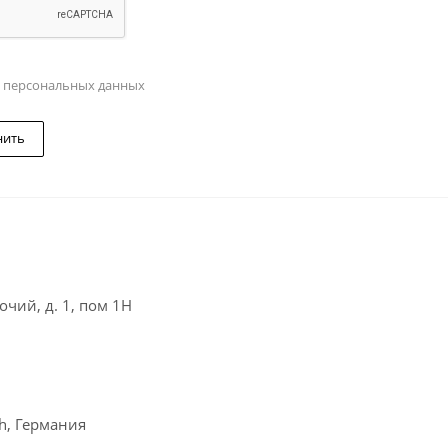
у персональных данных
нить
чий, д. 1, пом 1Н
ch, Германия