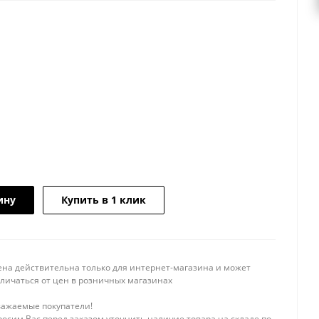
ину
Купить в 1 клик
ена действительна только для интернет-магазина и может
тличаться от цен в розничных магазинах
важаемые покупатели!
осим Вас перед заказом уточнить наличие товара на складе по