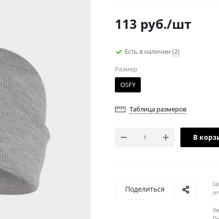
113
руб.
/шт
Есть в наличии
(2)
Размер
OSFY
Таблица размеров
В корз
Ц
Поделиться
о
У
Пр