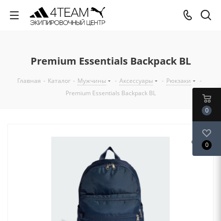
Premium Essentials Backpack BL
Главная
-
Каталог
-
Мужчины
-
Аксессуары
-
Рюкзаки
-
Premium Essentials Backpack BL
0
0