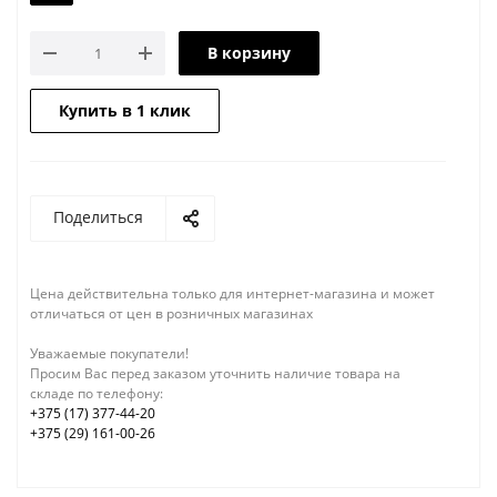
В корзину
Купить в 1 клик
Поделиться
Цена действительна только для интернет-магазина и может
отличаться от цен в розничных магазинах
Уважаемые покупатели!
Просим Вас перед заказом уточнить наличие товара на
складе по телефону:
+375 (17) 377-44-20
+375 (29) 161-00-26