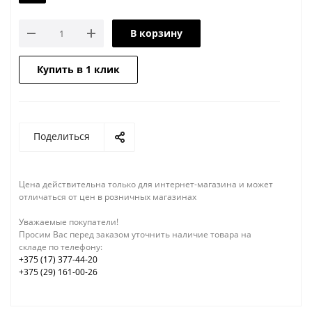
В корзину
Купить в 1 клик
Поделиться
Цена действительна только для интернет-магазина и может
отличаться от цен в розничных магазинах
Уважаемые покупатели!
Просим Вас перед заказом уточнить наличие товара на
складе по телефону:
+375 (17) 377-44-20
+375 (29) 161-00-26