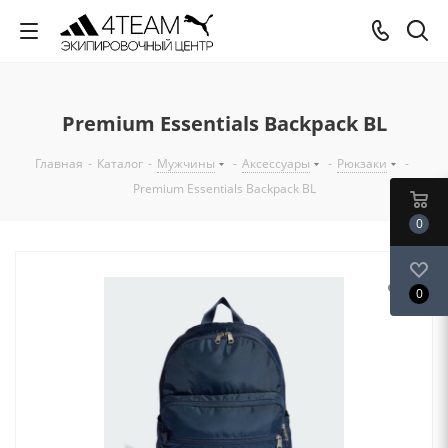
Premium Essentials Backpack BL
Главная
-
Каталог
-
Мужчины
-
Аксессуары
-
Рюкзаки
-
Premium Essentials Backpack BL
0
0