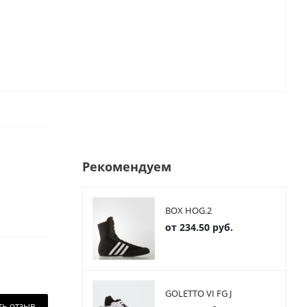
Рекомендуем
BOX HOG.2
от
234.50 руб.
GOLETTO VI FG J
ть отзыв