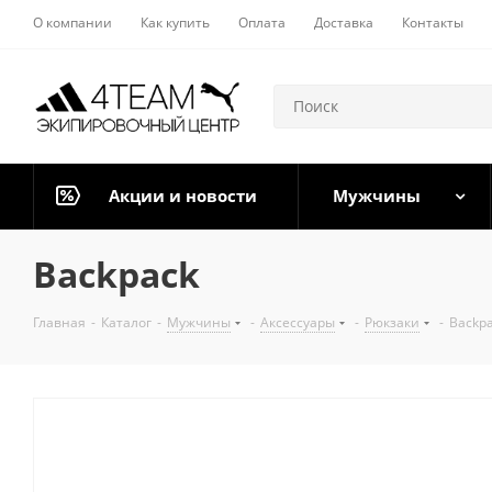
О компании
Как купить
Оплата
Доставка
Контакты
Акции и новости
Мужчины
Backpack
Главная
-
Каталог
-
Мужчины
-
Аксессуары
-
Рюкзаки
-
Backp