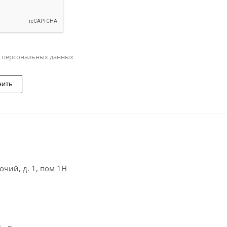
у персональных данных
нить
чий, д. 1, пом 1Н