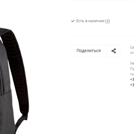
Есть в наличии
(2)
Ц
Поделиться
о
У
Пр
т
+3
+3