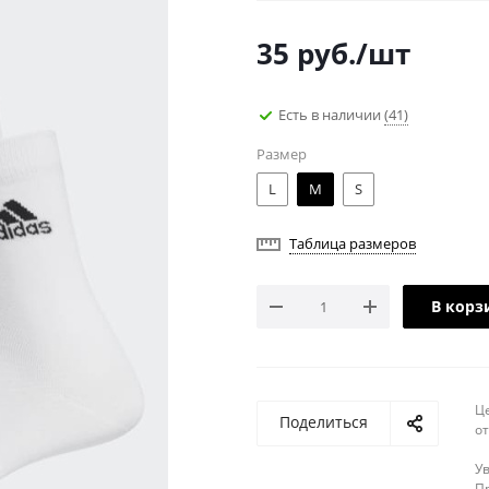
35
руб.
/шт
Есть в наличии
(41)
Размер
L
M
S
Таблица размеров
В корз
Ц
Поделиться
о
У
Пр