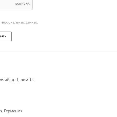
у персональных данных
нить
чий, д. 1, пом 1Н
ch, Германия