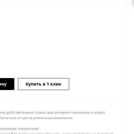
ину
Купить в 1 клик
ена действительна только для интернет-магазина и может
тличаться от цен в розничных магазинах
важаемые покупатели!
осим Вас перед заказом уточнить наличие товара на складе по