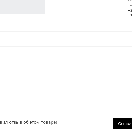
т
+3
+3
вил отзыв об этом товаре!
Остави