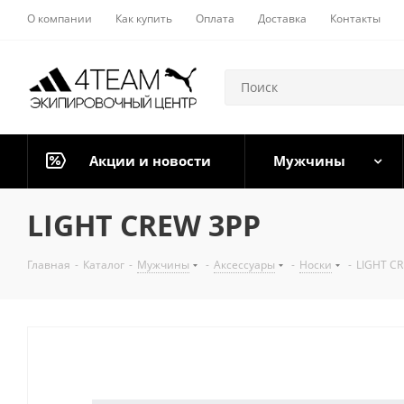
О компании
Как купить
Оплата
Доставка
Контакты
Акции и новости
Мужчины
LIGHT CREW 3PP
Главная
-
Каталог
-
Мужчины
-
Аксессуары
-
Носки
-
LIGHT C