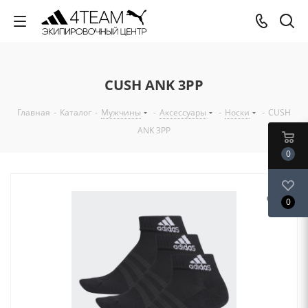
CUSH ANK 3PP
Главная
-
Каталог
-
Мужчины
-
Аксессуары
-
Носки
-
CUSH
ANK 3PP
0
0