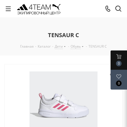
TENSAUR C
Главная
-
Каталог
-
Дети
-
Обувь
-
TENSAUR C
0
0