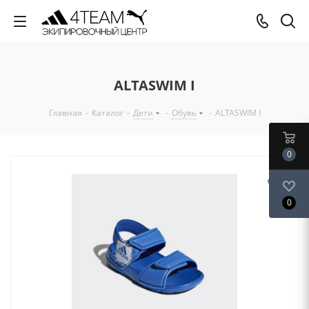
ALTASWIM I
Главная
-
Каталог
-
Дети
-
Обувь
-
ALTASWIM I
0
0