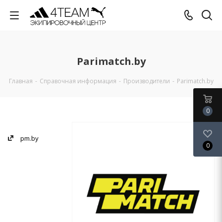
Parimatch.by
Главная
-
Справочная информация
-
Производители
-
Parimatch.by
0
pm.by
0