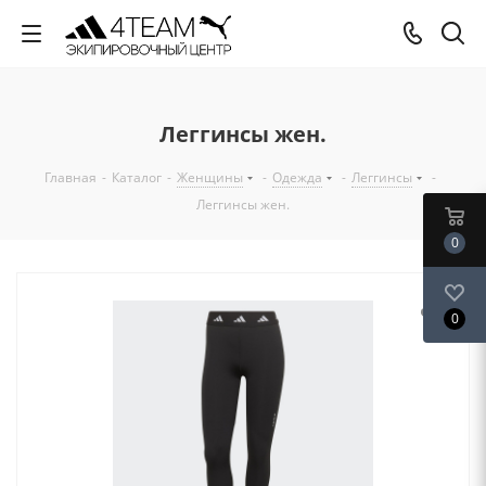
Леггинсы жен.
Главная
-
Каталог
-
Женщины
-
Одежда
-
Леггинсы
-
Леггинсы жен.
0
0