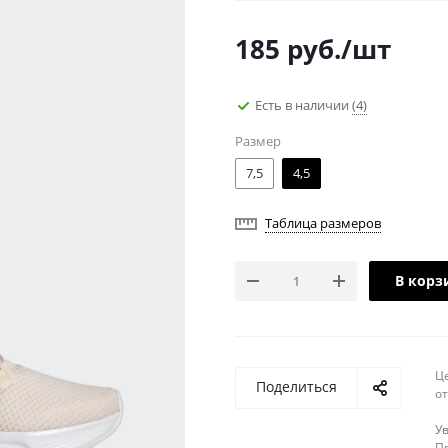
185
руб.
/шт
Есть в наличии
(4)
Размер
7,5
4,5
Таблица размеров
В корз
Ц
Поделиться
о
У
Пр