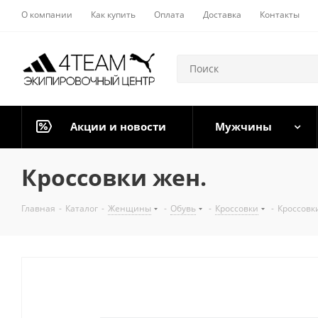
О компании
Как купить
Оплата
Доставка
Контакты
Акции и новости
Мужчины
Кроссовки жен.
Главная
-
Каталог
-
Женщины
-
Обувь
-
Кроссовки
-
Кроссовк