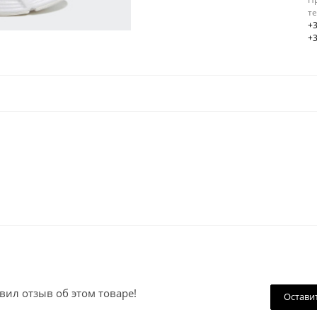
т
+3
+3
вил отзыв об этом товаре!
Остави