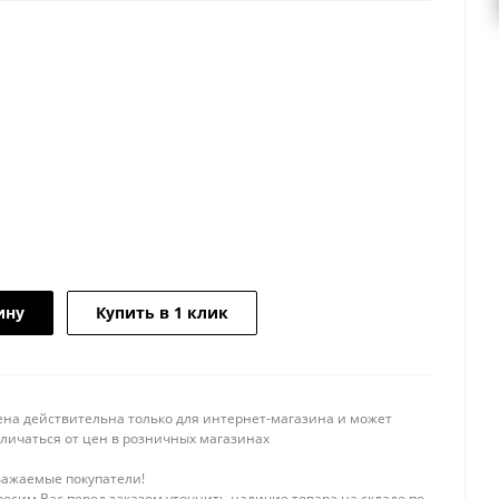
ину
Купить в 1 клик
ена действительна только для интернет-магазина и может
тличаться от цен в розничных магазинах
важаемые покупатели!
осим Вас перед заказом уточнить наличие товара на складе по