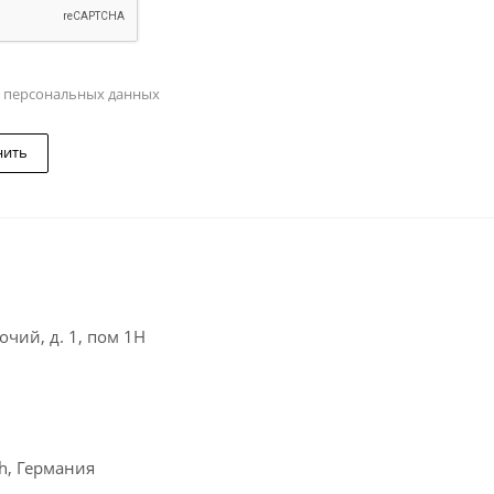
у персональных данных
нить
чий, д. 1, пом 1Н
ch, Германия