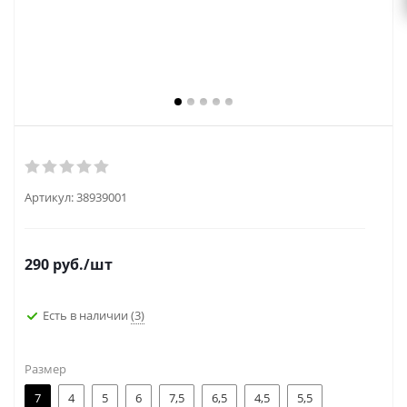
Артикул:
38939001
290
руб.
/шт
Есть в наличии
(3)
Размер
7
4
5
6
7,5
6,5
4,5
5,5