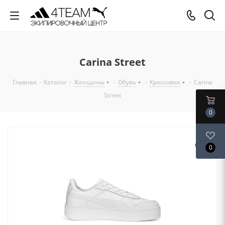
Carina Street
Главная
-
Каталог
-
Женщины
-
Обувь
-
Кроссовки
-
Carina
Street
0
0