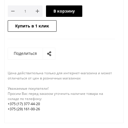
В корзину
Купить в 1 клик
Поделиться
Цена действительна только для интернет-магазина и может
отличаться от цен в розничных магазинах
Уважаемые покупатели!
Просим Вас перед заказом уточнить наличие товара на
складе по телефону:
+375 (17) 377-44-20
+375 (29) 161-00-26