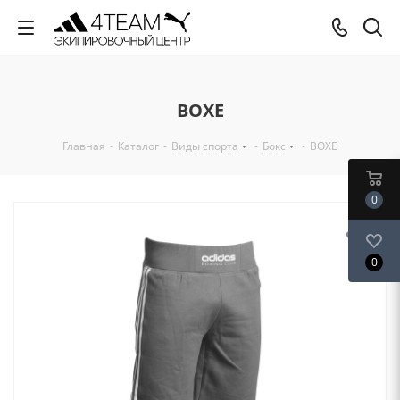
BOXE
Главная
-
Каталог
-
Виды спорта
-
Бокс
-
BOXE
0
0